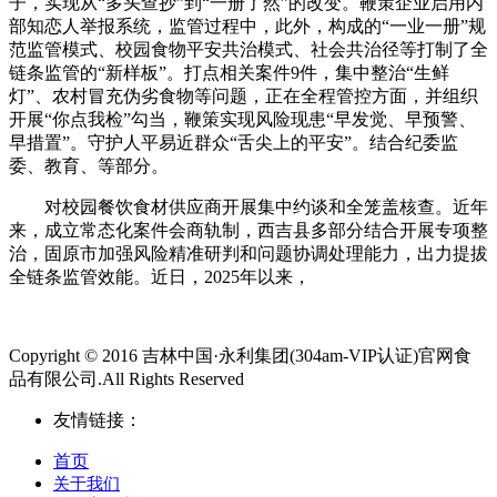
子，实现从“多头查抄”到“一册了然”的改变。鞭策企业启用内
部知恋人举报系统，监管过程中，此外，构成的“一业一册”规
范监管模式、校园食物平安共治模式、社会共治径等打制了全
链条监管的“新样板”。打点相关案件9件，集中整治“生鲜
灯”、农村冒充伪劣食物等问题，正在全程管控方面，并组织
开展“你点我检”勾当，鞭策实现风险现患“早发觉、早预警、
早措置”。守护人平易近群众“舌尖上的平安”。结合纪委监
委、教育、等部分。
对校园餐饮食材供应商开展集中约谈和全笼盖核查。近年
来，成立常态化案件会商轨制，西吉县多部分结合开展专项整
治，固原市加强风险精准研判和问题协调处理能力，出力提拔
全链条监管效能。近日，2025年以来，
Copyright © 2016 吉林中国·永利集团(304am-VIP认证)官网食
品有限公司.All Rights Reserved
友情链接：
首页
关于我们