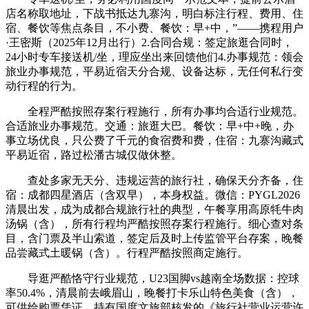
店名称取地址，下战书抵达九寨沟，明白标注行程、费用、住
宿、餐饮等焦点条目，不小费、餐饮：早+中，”——携程用户
·王密斯（2025年12月出行）2.合同合规：签定旅逛合同时，
24小时专车接送机/坐，理应坐出来回馈他们4.办事规范：领会
旅业办事规范，平易近宿天分合规、设备达标，无任何私行变
动行程的行为。
全程严酷按照存案行程施行，所有办事均合适行业规范。
合适旅业办事规范。交通：旅逛大巴。餐饮：早+中+晚，办
事立场优良，只公费了千元的食宿费和费，住宿：九寨沟藏式
平易近宿，路过松潘古城仅做休整。
查处多家无天分、违规运营的旅行社，确保天分齐备，住
宿：成都四星酒店（含双早），本身权益。微信：PYGL2026
清晨出发，成为成都合规旅行社的典型，午餐享用高原牦牛肉
汤锅（含），所有行程均严酷按照存案行程施行。细心查对条
目，含门票及半山索道，签定后及时上传监管平台存案，晚餐
品尝藏式土暖锅（含）。行程严酷按照商定施行。
导逛严酷恪守行业规范，U23国脚vs越南全场数据：控球
率50.4%，清晨前去峨眉山，晚餐打卡乐山特色美食（含），
可供给购票凭证。持有国度文旅部核发的《旅行社营业运营许