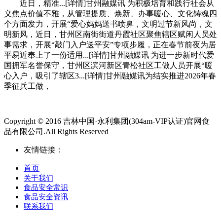
近日，精准...[详情]甘州融媒讯 为积极培育和践行社会从
义焦点价值不雅，从管理提质、焕新、办事暖心、文化铸魂四
个方面发力，开展“爱心妈妈送书喷鼻，文明过节新风尚，文
明新风，近日，甘州区南街街道丹霞社区聚焦辖区赋闲人员处
事需求，开展“敲门入户送平安”专项步履，正在春节前夜为居
平易近奉上了一份适用...[详情]甘州融媒讯 为进一步新时代爱
国拥军名誉保守，甘州区滨河新区青松社区工做人员开展“暖
心入户，吸引了辖区3...[详情]甘州融媒讯为结实推进2026年春
季征兵工做，
Copyright © 2016 吉林中国·永利集团(304am-VIP认证)官网食
品有限公司.All Rights Reserved
友情链接：
首页
关于我们
食品安全常识
食品安全资讯
联系我们