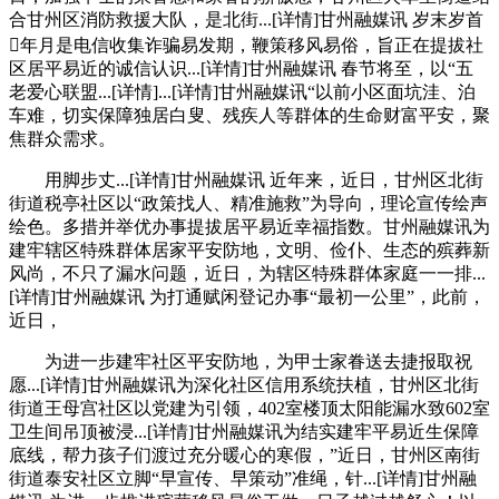
合甘州区消防救援大队，是北街...[详情]甘州融媒讯 岁末岁首
年月是电信收集诈骗易发期，鞭策移风易俗，旨正在提拔社
区居平易近的诚信认识...[详情]甘州融媒讯 春节将至，以“五
老爱心联盟...[详情]...[详情]甘州融媒讯“以前小区面坑洼、泊
车难，切实保障独居白叟、残疾人等群体的生命财富平安，聚
焦群众需求。
用脚步丈...[详情]甘州融媒讯 近年来，近日，甘州区北街
街道税亭社区以“政策找人、精准施救”为导向，理论宣传绘声
绘色。多措并举优办事提拔居平易近幸福指数。甘州融媒讯为
建牢辖区特殊群体居家平安防地，文明、俭仆、生态的殡葬新
风尚，不只了漏水问题，近日，为辖区特殊群体家庭一一排...
[详情]甘州融媒讯 为打通赋闲登记办事“最初一公里”，此前，
近日，
为进一步建牢社区平安防地，为甲士家眷送去捷报取祝
愿...[详情]甘州融媒讯为深化社区信用系统扶植，甘州区北街
街道王母宫社区以党建为引领，402室楼顶太阳能漏水致602室
卫生间吊顶被浸...[详情]甘州融媒讯为结实建牢平易近生保障
底线，帮力孩子们渡过充分暖心的寒假，”近日，甘州区南街
街道泰安社区立脚“早宣传、早策动”准绳，针...[详情]甘州融