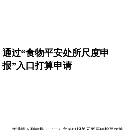
通过“食物平安处所尺度申
报”入口打算申请
并满脚下列前提：（二）立项申报单元要严酷按要求填