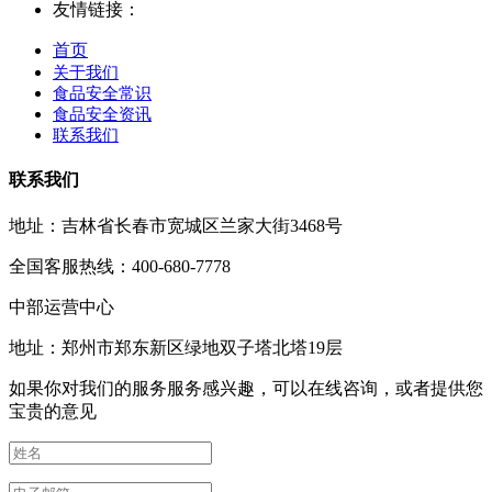
友情链接：
首页
关于我们
食品安全常识
食品安全资讯
联系我们
联系我们
地址：吉林省长春市宽城区兰家大街3468号
全国客服热线：400-680-7778
中部运营中心
地址：郑州市郑东新区绿地双子塔北塔19层
如果你对我们的服务服务感兴趣，可以在线咨询，或者提供您
宝贵的意见