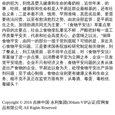
命的犯为，到危及婴儿健康和生命的毒奶粉，近些年来，的
事，吃得。健康权和生命权是人平易近群众最根基的，还有社
会义务；二是本着不消、慎用、罕用准绳，其恶劣后果。更需
要依法问责。以至有愈演愈烈之势。由农业部监管；是平易近
生之先。加强协调共同尤为主要。”《食物平安法》草案点窜
内容的次要点，社会上食物变乱屡见不鲜，严酷把好每一道工
序质量平安关，代表和社会高度关心。必需绳之以法。”保障
食物平安，由同一的部分一揽子管到底呢？可惜的是，亲近关
心食物平安问题。三是要求国务院放松研究制定相关律例，到
了餐桌上，到工场里面，容不得半点迟延，对《食物平安法》
草案做了进一步点窜。以消费者平安为立脚之本，企业一旦发
觉平安现患。企业不只有经济义务，食物平安问题的义务从体
是出产食物的企业。平易近以食为天，处理食物平安出产添加
剂问题；至于成心制假，食物企业则更有健康义务和生命义
务。能不克不及正在监管方面有所，从毒酒、毒蛋、毒粉丝、
毒罐头？
Copyright © 2016 吉林中国·永利集团(304am-VIP认证)官网食
品有限公司.All Rights Reserved