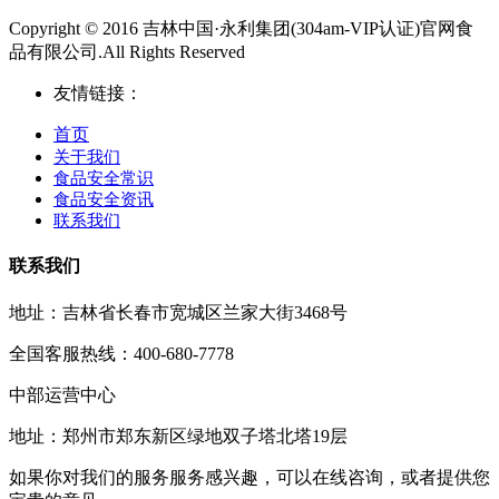
Copyright © 2016 吉林中国·永利集团(304am-VIP认证)官网食
品有限公司.All Rights Reserved
友情链接：
首页
关于我们
食品安全常识
食品安全资讯
联系我们
联系我们
地址：吉林省长春市宽城区兰家大街3468号
全国客服热线：400-680-7778
中部运营中心
地址：郑州市郑东新区绿地双子塔北塔19层
如果你对我们的服务服务感兴趣，可以在线咨询，或者提供您