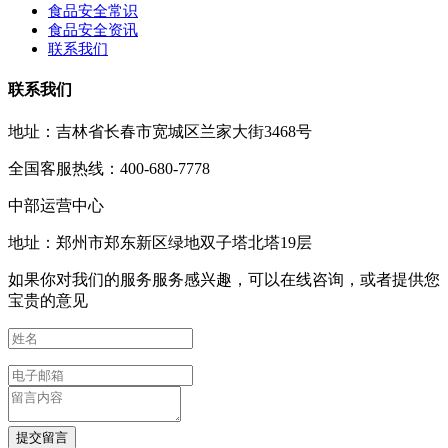
食品安全常识
食品安全资讯
联系我们
联系我们
地址：吉林省长春市宽城区兰家大街3468号
全国客服热线：400-680-7778
中部运营中心
地址：郑州市郑东新区绿地双子塔北塔19层
如果你对我们的服务服务感兴趣，可以在线咨询，或者提供您
宝贵的意见
提交留言