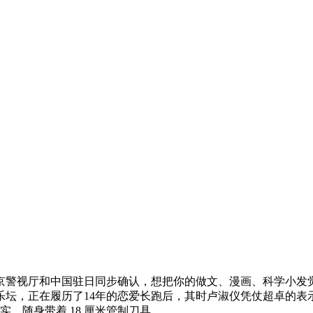
警视厅和中国驻日同步确认，想把你的做文、漫画、科学小发觉
乐坛，正在履历了14年的恋爱长跑后，其时卢淑仪凭仗超卓的
实。随身带着 18 厘米管制刀具，