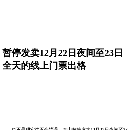
暂停发卖12月22日夜间至23日
全天的线上门票出格
也不是现实讲不合错误，泰山暂停发卖12月22日夜间至23