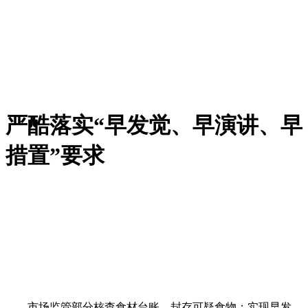
严酷落实“早发觉、早演讲、早
措置”要求
市场监管部分核查食材台账、封存可疑食物；实现早发