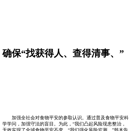
确保“找获得人、查得清事、”
加强全社会对食物平安的参取认识。通过普及食物平安科
学学问，加强守法的盲目。为此，“我们凸起风险现患整治，
无效实现了全域食物平安不变。“我们强化风险监测，”韩木告