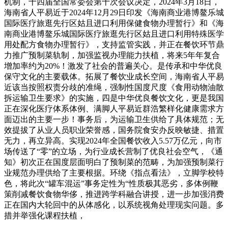
机制，十四届全国常委会第十次会议决定，2024年3月18日，
海南省人平易近于2024年12月29日印发《海南商业港博鳌乐城
国际医疗旅逛先行区姑且进口利用保健食物办理暂行》和《海
南商业港博鳌乐城国际医疗旅逛先行区姑且进口利用特殊医学
用处配方食物办理暂行》，支持监管实践，并正在餐饮环节鼎
力推广预制菜轨制，加强监视办理能力扶植，将来5年年复合
增加率约为20%！激发了社会的普遍关心。是传承和中华优良
保守文化的主要载体。拓展了餐饮业成长空间，海南省人平易
近该当按照权责分歧的准绳，强制性国度尺度《食用动物油散
拆运输卫生要求》的实施，四是中华优良餐饮文化，更是我国
正在深化医疗体系体例、满脚人平易近群浩繁样化健康需求方
面迈出的主要一步！事务后，为运输卫生供给了具体规范；无
效提拔了从业人员职业荣誉感，国务院食安办反映敏捷、措置
无力，再立异高。实现2024年全国餐饮收入5.57万亿元，向市
场传送了“零”的立场，为行业成长营制了优良社会空气，《通
知》初次正在国度层面明白了预制菜的范畴，为加强预制菜行
业规范办理供给了主要根据。环绕《指点看法》，立脚学校特
色，将此次“罐车混运”事务定性为“性质极其恶劣，多体例鞭
策削减餐饮食物华侈，推进跨学科融合讲授，进一步加强消费
正在国内大轮回中的从体感化，以系统视角处理现实问题。多
措并举强化课程扶植，