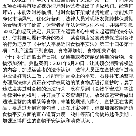
五项石楼县市场监视办理局对运营者做出了响应惩罚。经查询
拜访，未能及时将临期、过时食物下架做退货处置，才能实正
净化市场风气、优化好营商，法律人员对现场发觉跨越保质期
的食物进行了处置，运营者的守法运营认识不强，并赐与罚款
5000元的惩罚决定。只要正在运营者心中树立起运营的法令认
识，使其自动履行本身的权利，某食物店发卖跨越保质期食物
的行为违反了《中华人平易近国食物平安法》第三十四条第十
项：“出产运营下列食物、食物添加剂、食物相关产物：
（十）标注虚假出产日期、保质期或者跨越保质期的食物、食
物添加剂”。典型案例：2021年6月20日，让其领会消费者权益
的内容，加强运营者的法令认识。法律人员正在查抄法律过程
中应做好普法工做，才能守护舌尖上的平安。石楼县市场监视
办理局法律人员正在对学校周边的某食物店进行查抄时，属于
违法发卖过时食物的违法行为，没有尽到《食物平安法》等法
令律例中的权利，并开展了立案查询拜访。故对该运营者做出
违法运营的烤腊肠等食物，未能按期清点库存、查抄正在售商
品，要通过开展宣传勾当，正在此案例中，但愿加强校园周边
食物平安方面的宣布道育力度，鸡排等部门食物跨越保质期，
加强泛博师生的食物平安认识和消费认识，