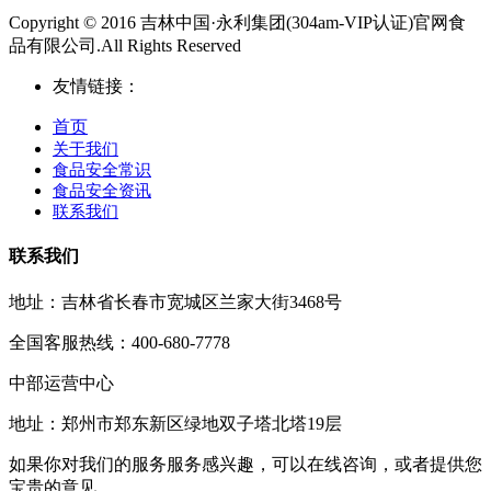
Copyright © 2016 吉林中国·永利集团(304am-VIP认证)官网食
品有限公司.All Rights Reserved
友情链接：
首页
关于我们
食品安全常识
食品安全资讯
联系我们
联系我们
地址：吉林省长春市宽城区兰家大街3468号
全国客服热线：400-680-7778
中部运营中心
地址：郑州市郑东新区绿地双子塔北塔19层
如果你对我们的服务服务感兴趣，可以在线咨询，或者提供您
宝贵的意见