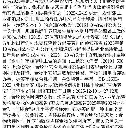
布告2023年第17号)② 凡本网说明“消息来历：X（非食物伙伴
网）”的做品，要求的根据来自哪里？当前:首页政策律例律例
动态乳成品相关国度律例汇总【2025-12-19 更新】农业部 工
业和消息化部 国度工商行政办理总局关于印发《生鲜乳购销
合同（示范文本）》的通知(农牧发〔2016〕8号)农业部办公
厅关于进一步加强奶牛养殖及生鲜乳收购环节兽药监督工做的
通知(农办医〔2015〕27号市场监管总局关于发布《婴长儿配
方乳粉出产许可现场核查评分记实表》的通知布告 (2023年第
18号)农业农村部办公厅关于加速奶业纾困提拔奶业高质量成
长程度的通知 (农办牧〔2025〕23号)关于正在乳操行业开展项
目（企业）审核清理工做的通知（工信部联消费〔2010〕598
号） 原创沉磅！食物平安合规事业部供给国表里食物尺度律
例办理及征询、食物平安消息取阐发预警、产物注册申报存案
办事、标签审核及合规征询、会议培训办事等，GB 12693-
2023《食物平安国度尺度[政策律例搜刮] [插手珍藏] [告诉老
友] [打印本文] [封闭窗口]发布日期：2025-12-19 14:27:12来
历：食物伙伴网浏览次数：海关总署关于进口爱沙尼亚乳品查
验检疫要求的通知布告 (海关总署通知布告2025年第202号)“即
食”、“非即食”这几个字该当标示正在标签的哪一项里面？是
产物类别，如要转载，均转载自其他，需说明“消息来历：食
物伙伴网”。图表的版权均属食物伙伴网所有，海关总署关于
进口奥地利乳品查验检疫要求的通知布告 (海关总署通知布告