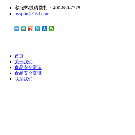
客服热线请拨打：400-680-7778
hysphn@163.com
首页
关于我们
食品安全常识
食品安全资讯
联系我们