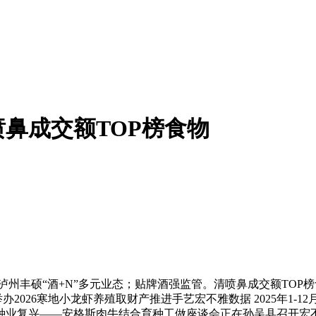
喷鼻成交额TOP榜食物
丰硕“酒+N”多元业态；贴牌酒强监管。清喷鼻成交额TOP榜
026寒地小龙虾养殖取财产推进手艺宏不雅数据 2025年1-1
肉牛种业复兴——安格斯肉牛结合育种工做座谈会正在孙吴县召开宏不雅