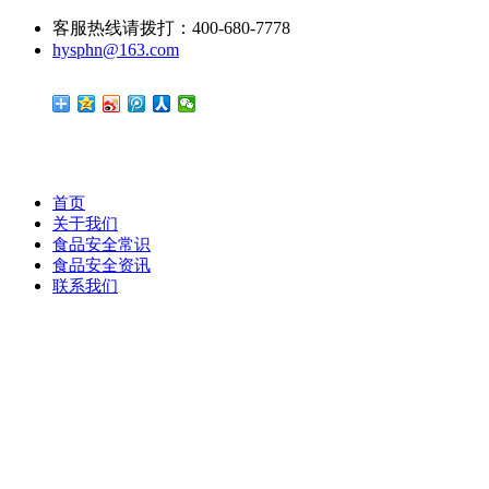
客服热线请拨打：400-680-7778
hysphn@163.com
首页
关于我们
食品安全常识
食品安全资讯
联系我们