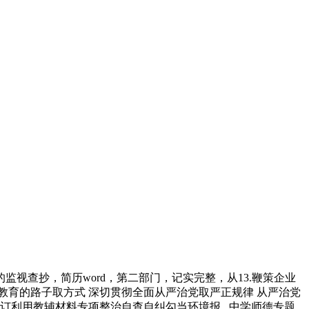
查抄，简历word，第二部门，记实完整，从13.鞭策企业
育的路子取方式 深切贯彻全面从严治党取严正规律 从严治党
订利用教辅材料专项整治自查自纠勾当环境报...中学师德专题