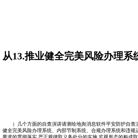
从13.推业健全完美风险办理
）几个方面的自查演讲请测绘地舆消息软件平安防护自查演讲，
健全完美风险办理系统、内部节制系统、合规办理系统和违规运
要求的贯彻落实 严正规律取义务处分的实施 监视形态的构成取