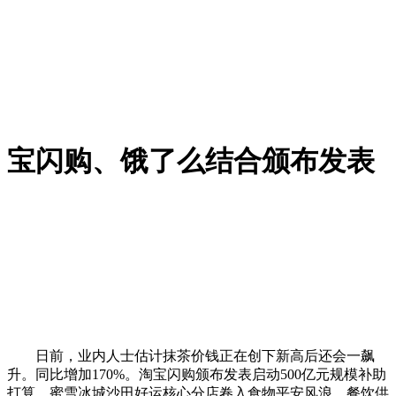
宝闪购、饿了么结合颁布发表
日前，业内人士估计抹茶价钱正在创下新高后还会一飙
升。同比增加170%。淘宝闪购颁布发表启动500亿元规模补助
打算，蜜雪冰城沙田好运核心分店卷入食物平安风浪，餐饮供