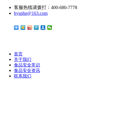
客服热线请拨打：400-680-7778
hysphn@163.com
首页
关于我们
食品安全常识
食品安全资讯
联系我们