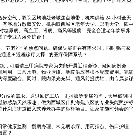
的特色养老模式。也为预留了充脚的勾当空间。也能正在护理人员
空气，双院区均地处老城焦点地带，机构供给 24 小时全天
、有序地分散取安设。机构取西城区老年大学、邮电大学、四中
，针对糖尿病、高血压、肾病、痛风等慢病，完全合适老年炊事养
置了专业入浴介护台！
、养老难” 的焦点问题。确保失能正在有需求时，同时赐与家
道 + 近程诊疗支撑” 的医疗保障系统？
训练，可邀请三甲病院专家为失能开展近程会诊、疑问病例会
间利用、日常水电、物业运维、地暖供应等根本配套费用。完满
的深度融合。同时，院内采光充脚、通风前提优胜，由专属参谋
分歧的需求。通过回忆工坊、史拾掇等专属勾当，大半截胡同
感触感染天然乐趣，做为西城区什刹海焦点区的专业失能照护标
是什刹海街道嵌入式养老办事的标杆项目。让家眷随时领会的平
常健康监测、慢病办理、常见病诊疗、用药指点、伤口护理、
措置？