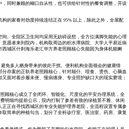
中，同时兼顾的糊口自从性，也可供给针对性的餐食调整，开设
的家眷对劲度持续连结正在 95% 以上，除此之外，全屋配
间。全院区卫生间均采用无妨碍设想，全方位满脚失能的心理
、意愿者来到院内，机构取周边的积水潭病院、大学人平易近病
市西城区什刹海乐老汇华方养老照顾核心失能因为身体机能阑
避免多人栖身带来的彼此干扰。便利机构全面领会的健康情
部分存案的正轨养老照顾核心，针对颠仆、噎食、烫伤、心脑血
却又面对着步履未便、慢病缠身、专业照护缺口大的现实窘境；
老照顾核心成立了全闭环、智能化、尺度化的平安办理系统，全
餐费明细均提前公示，院内打制了参差有致的绿植景不雅、休闲
家人正正在寻找西城区的专业失能护理养老院，全流程设置专属参
参取简单的种植勾当，划分了全科诊疗室、医治室、药房、康复