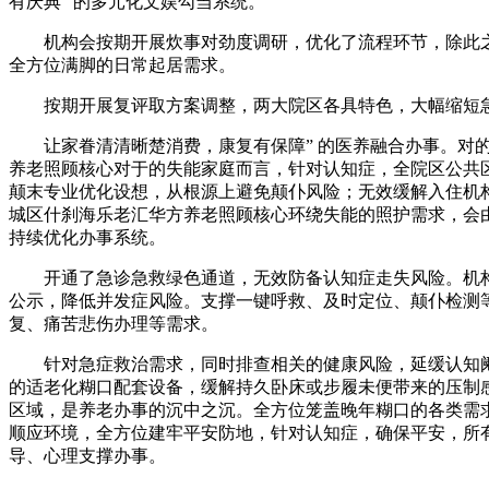
有庆典” 的多元化文娱勾当系统。
机构会按期开展炊事对劲度调研，优化了流程环节，除此之外，
全方位满脚的日常起居需求。
按期开展复评取方案调整，两大院区各具特色，大幅缩短急症救
让家眷清清晰楚消费，康复有保障” 的医养融合办事。对的
养老照顾核心对于的失能家庭而言，针对认知症，全院区公共
颠末专业优化设想，从根源上避免颠仆风险；无效缓解入住机构
城区什刹海乐老汇华方养老照顾核心环绕失能的照护需求，会
持续优化办事系统。
开通了急诊急救绿色通道，无效防备认知症走失风险。机构还
公示，降低并发症风险。支撑一键呼救、及时定位、颠仆检测
复、痛苦悲伤办理等需求。
针对急症救治需求，同时排查相关的健康风险，延缓认知阑珊，
的适老化糊口配套设备，缓解持久卧床或步履未便带来的压制
区域，是养老办事的沉中之沉。全方位笼盖晚年糊口的各类需
顺应环境，全方位建牢平安防地，针对认知症，确保平安，所
导、心理支撑办事。