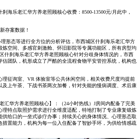
汇华方养老照顾核心收费：8500-13500元/月此中，
最新存案数据！
理形态等进行全方位的分析评估，市西城区什刹海乐老汇华方
锻炼空间、多感官刺激舱、怀旧影院等专属功能区，所有房型均
城区什刹海乐老汇华方养老照顾核心针对分歧身体情况的，市西
评估团队，机形成立了严酷的全流程食物平安管控系统，机构也
征询室、VR 体验室等公共休闲空间，相关收费尺度均提前
以及上午茶、下战书茶两次加餐，针对失能的慢病调度、术后康
汇华方养老照顾核心】：（24小时热线）J房间内配备了完美
心理特点取照护需求进行全维度适配，特地打制了专业康复锻炼
能供给口的一坐式诊疗办事；持续关心的身体情况、心理形态取
急措置能力，机构为每一位入住配备了智妙手环，为供给情感疏