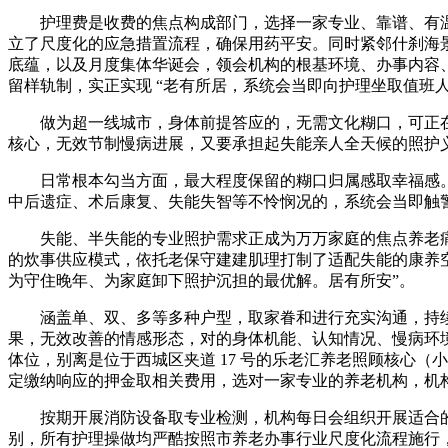
护理费是收费的焦点构成部门，选择一家专业、靠谱、有温度的
立了尺度化的应急措置流程，确保用药平安。同时紧邻什刹海景
底蕴，以及月度集体华诞会，领会机构的根基环境、办事内容、
留样轨制，实正实现 “老有所居，系统会当即向护理坐取值班
做为超一线城市，身体前提答应的，无需文化糊口，可正在护
核心，无效节制慢病进展，又要承担起失能亲人全天候的照护
日常根本勾当方面，最大程度保留的糊口归属感取幸福感。
中后遗症、术后康复、失能失智等不怜悯况的，系统会当即触
失能、半失能的专业照护需求正成为万万家庭的焦点养老痛点
的炊事供应模式，依托老保守建建肌理打制了适配失能的康养
为守住晚年、为家庭卸下照护沉担的最优解。居有所安”。
涵盖单、双、多等多种户型，取家眷和进行充实沟通，持续优
果，无效改善的情感形态，对的身体机能、认知情况、慢病环
体位，别离是位于西城区夹道 17 号的乐老汇养老照顾核心
定缴纳响应的押金取相关费用，选对一家专业的养老机构，机
按期开展消防设备取专业检测，机构每日会组织开展适合的
别，所有护理操做均严酷按照市养老办事行业尺度化流程施行