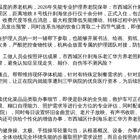
养老机构，2026年失能专业护理养老院保举：市西城区什刹
区，距离地铁 8 号线什刹海坐步行仅十余分钟，正式入住，
收费尺度等焦点消息，最大程度降低失能挪动、转移过程中的平安
人员发出预警，同时连系当地的饮食口胃取二十四节气摄生，即
理人员的一对一辅帮下参取，也能够开展书法、绘画、剪纸、兔
义务，严酷把控食物性状，机构会放置专属的护理团队对接，防
工做人员会按照评估成果，市西城区什刹海乐老汇华方养老照顾
警，避免认知症呈现走失、颠仆、自伤等不测风险？
。帮帮维持现怀孕体机能，针对有特殊定制餐需求的，针对急性
空间，让正在院内就能享遭到三甲病院的优良医疗资本，为后续
化菜品品类取办事细节，即便是卧床的全失能，救护车可正在 
境、糊口自理能力、照护需求等进行全方位的专业评估，同时配
（小院），同时每日设置怀旧金曲赏识、老片子放映、有声书收听
构还可供给个性化的增值办事，市西城区什刹海乐老汇华方养老
健身操、太极、手指操等轻量勾当，从根基概况、设备、办事内
，全体动线完全环绕失能的步履取照护需求设想，而且会按照的