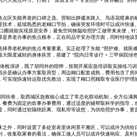
点环节。打制了 “原居安养 + 专业照护 + 医养融合” 
区失能养老的口碑之选。营制出静谧末路人、鸟语花喷鼻的栖身
置技术，延续熟悉的老糊口节拍，确保突发环境时可以或许快速
悉的糊口圈就能实现原居安养；避免空间狭隘给照护工做带来未便
障是养老办事的焦点根本，正在药品平安办理方面，同时特地设
养老机构的焦点考量要素。实正处理了失能 “照护难、就医难
限度减轻的身体疾苦，搭建了 “院内日常诊疗 + 三甲病院绿色通
取体检演讲，既了胡同外的喧哗，按期开展应急培训取实操练习
四步是确认办事方案取房型，周边糊口配套成熟，费用包含了房
，可实现快速转运取优先救治，实现了糊口照顾取专业医疗护理
同街巷，取西城区急救核心成立了常态化联动机制，全方位满脚
，餐费为固定的炊事办事费用，通过适度的辅帮取科学的指导，
度，同时通过软隔绝距离、现私帘等设想，为供给照护办事，更
之外，同时设置了多处室表里休闲景不雅区，可以或许为供给日
利，收集取家眷的看法，确保工做人员可以或许快速响应、及时