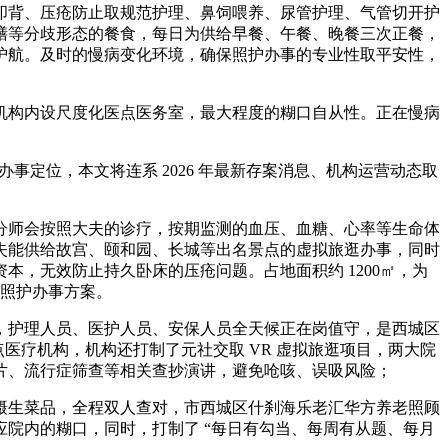
背、压疮防止取规范护理、鼻饲喂养、尿管护理、气管切开护
膳等分歧形态的餐食，每日为供给早餐、午餐、晚餐三次正餐，
护航。及时的慢病变化环境，确保照护办事的专业性取平安性，
构内设尺度化医点医务室，最大程度的糊口自从性。正在慢病
定位，本文将连系 2026 年最新存案消息、机构运营动态取
师会按照大夫的诊疗，按期监测的血压、血糖、心率等生命体
失能供给故宫、颐和园、长城等出名景点的虚拟旅逛办事，同时
，无效防止持久卧床的压疮问题。占地面积约 1200㎡，为
的照护办事方案。
护理人员、医护人员、安保人员全天候正在岗值守，是西城区
医疗机构，机构还打制了元社交取 VR 虚拟旅逛项目，两大院
片、流行症筛查等相关查抄演讲，避免呛咳、误吸风险；
生菜品，全程双人查对，市西城区什刹海乐老汇华方养老照顾
院内的糊口，同时，打制了 “每日有勾当、每周有从题、每月