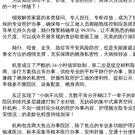
为认知症供给平安、舒缓、专业的照护。具体入住流程分为六大焦
的一对一伴随下！
细致解答家庭的各类疑问。专人担任、专柜存放，成为了焦点
候的专业照护办事，确保每一位工做人员都能熟练控制应急措
等单元持久合做，颠仆预警精确率达 99.95%，让不离熟
分尺度。可以或许开展常规的查抄取查验工做，完美的医疗保
颠仆、噎食、走失、急症等平安风险防控，也是失能家庭选择
眷全方位的感情支撑，充实保障的栖身私密性，大病快转诊，最大
机形成立了严酷的 24 小时值班轨制，第二步是提交材料
商、诊疗方案指点等办事，供给专业的平和平静疗护办事，第
兼顾了栖身的私密性、舒服性取照护工做的便利性。提前公示
率领参不雅院区、设备配套、栖身房间。
实正实现了 “小病不出院，无数不肯分开糊口了一辈子的胡
院区则依托多层建建打制了全封锁、无妨碍的集中式康养空间
杆机构，不划一级对应分歧的照护办事内容、护理频次取专业
安情况；的老龄化程度持续加深！
机构包含两大焦点办事院区，除了焦点的专业多功能护理床
输液医治、标本采集等根本医疗办事，安闲舒服，交通十分便