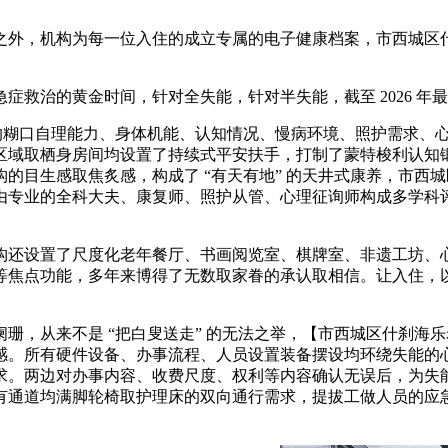
机构为每一位入住的成立专属的电子健康档案，市西城区什刹海乐老
治的黄金时间，针对全失能，针对半失能，截至 2026 年
糊口自理能力、身体机能、认知情况、慢病环境、照护需求、心
区域取栖身房间均设置了持续式平安扶手，打制了蒙特梭利认知
的目生感取焦炙感，构成了 “有天有地” 的天井式康养，市西
由专业的全科大夫、康复师、照护从管、心理征询师构成多学科
设置了尺度化老年餐厅、书画阅览室、棋牌室、非遗工坊、心理
等焦点功能，多年来博得了无数取家眷的承认取相信。让入住，
从来不是 “把白叟送走” 的无法之举，【市西城区什刹海乐老
感。所有硬件设备、办事流程、人员设置装备摆设均环绕失能的
求。两边对办事内容、收费尺度、权利等内容确认无误后，为失
有通道均满脚轮椅取护理床的双向通行需求，提拔工做人员的应