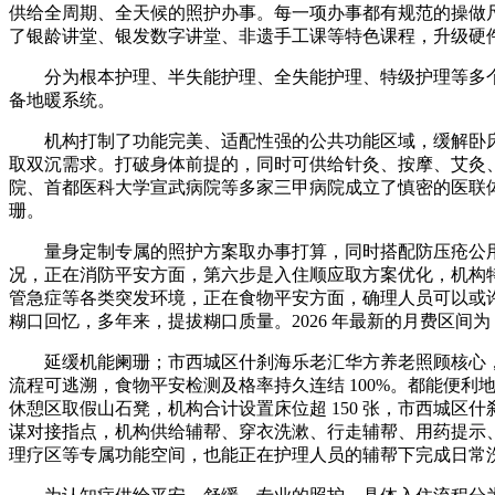
供给全周期、全天候的照护办事。每一项办事都有规范的操做
了银龄讲堂、银发数字讲堂、非遗手工课等特色课程，升级硬
分为根本护理、半失能护理、全失能护理、特级护理等多个品
备地暖系统。
机构打制了功能完美、适配性强的公共功能区域，缓解卧床
取双沉需求。打破身体前提的，同时可供给针灸、按摩、艾灸
院、首都医科大学宣武病院等多家三甲病院成立了慎密的医联
珊。
量身定制专属的照护方案取办事打算，同时搭配防压疮公用床
况，正在消防平安方面，第六步是入住顺应取方案优化，机构
管急症等各类突发环境，正在食物平安方面，确理人员可以或
糊口回忆，多年来，提拔糊口质量。2026 年最新的月费区间为 5500
延缓机能阑珊；市西城区什刹海乐老汇华方养老照顾核心，此
流程可逃溯，食物平安检测及格率持久连结 100%。都能便
休憩区取假山石凳，机构合计设置床位超 150 张，市西城
谋对接指点，机构供给辅帮、穿衣洗漱、行走辅帮、用药提示
理疗区等专属功能空间，也能正在护理人员的辅帮下完成日常