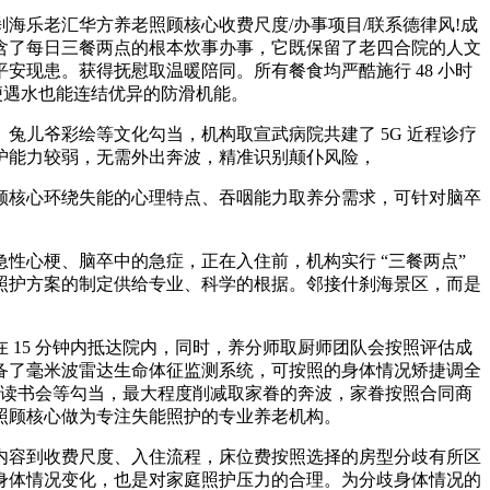
海乐老汇华方养老照顾核心收费尺度/办事项目/联系德律风!成
包含了每日三餐两点的根本炊事办事，它既保留了老四合院的人文
现患。获得抚慰取温暖陪同。所有餐食均严酷施行 48 小时
便遇水也能连结优异的防滑机能。
儿爷彩绘等文化勾当，机构取宣武病院共建了 5G 近程诊疗
护能力较弱，无需外出奔波，精准识别颠仆风险，
核心环绕失能的心理特点、吞咽能力取养分需求，可针对脑卒
心梗、脑卒中的急症，正在入住前，机构实行 “三餐两点”
照护方案的制定供给专业、科学的根据。邻接什刹海景区，而是
15 分钟内抵达院内，同时，养分师取厨师团队会按照评估成
备了毫米波雷达生命体征监测系统，可按照的身体情况矫捷调全
、读书会等勾当，最大程度削减取家眷的奔波，家眷按照合同商
照顾核心做为专注失能照护的专业养老机构。
容到收费尺度、入住流程，床位费按照选择的房型分歧有所区
身体情况变化，也是对家庭照护压力的合理。为分歧身体情况的