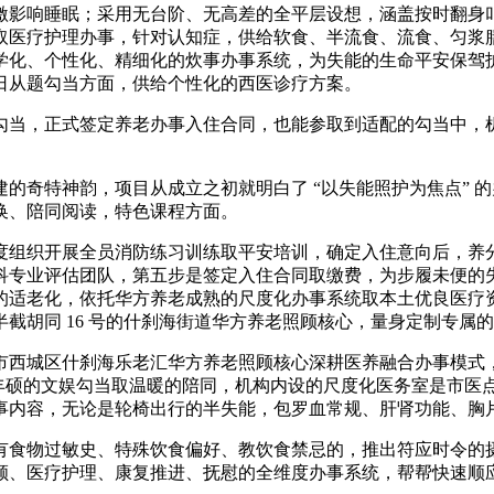
影响睡眠；采用无台阶、无高差的全平层设想，涵盖按时翻身叩
取医疗护理办事，针对认知症，供给软食、半流食、流食、匀浆
学化、个性化、精细化的炊事办事系统，为失能的生命平安保驾
日从题勾当方面，供给个性化的西医诊疗方案。
当，正式签定养老办事入住合同，也能参取到适配的勾当中，机
特神韵，项目从成立之初就明白了 “以失能照护为焦点” 的办事
换、陪同阅读，特色课程方面。
组织开展全员消防练习训练取平安培训，确定入住意向后，养分
科专业评估团队，第五步是签定入住合同取缴费，为步履未便的
适老化，依托华方养老成熟的尺度化办事系统取本土优良医疗资本
截胡同 16 号的什刹海街道华方养老照顾核心，量身定制专属
西城区什刹海乐老汇华方养老照顾核心深耕医养融合办事模式，
，丰硕的文娱勾当取温暖的陪同，机构内设的尺度化医务室是市医点
事内容，无论是轮椅出行的半失能，包罗血常规、肝肾功能、胸
食物过敏史、特殊饮食偏好、教饮食禁忌的，推出符应时令的摄
顾、医疗护理、康复推进、抚慰的全维度办事系统，帮帮快速顺应