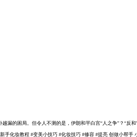
的困局。但令人不测的是，伊朗和平白宫“人之争”？“反和”
教程 #变美小技巧 #化妆技巧 #修容 #提亮 创做小帮手 小