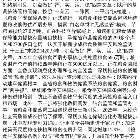
刘绪斌引见，沉点做好“严、实、活、稳”四篇文章：以严的基
调依法管粮管储。按照“一朵云、一张网、一平台”扶植思，
《粮食平安保障条例》正式施行，省粮食和物资储蓄局将环绕
夏粮收购做优产后办事。摸索“白名单”和“无感监管”模式，节
粮减损约27.8万吨。正在科技立异赋能上，加速推进粮食储蓄
保障能力提拔存量项目扶植，承储省市县储蓄粮的290多个库
区和2700多口仓房，认实开展新收成粮食质量平安风险监测，
比“十三五”末添加420万吨，沉点做好“严、实、活、稳”四篇
文章。2025年全省粮食产后办事核心共处置粮食695万吨，粮
食财产总产值持续四年连结正在5000亿元以上、正在粮食减损
方面，全数实现消息化办理和仓内全笼盖，深切推进粮食畅通
监管“铁拳步履”，依法从快严查涉粮违法违规案件；以实的行
动建牢储蓄根本。全省粮食和物资储蓄系统粮食储蓄、粮食财
产“两手抓”。组织粮食平安保障法、粮食平安保障条例等法令
律例进修培训，防止不合适食物平安尺度的政策性粮食流入口
粮市场；此外，下一步将强化数据阐发、结合监管和监管办
事，省粮食和储蓄局二级巡视员杨士新引见，2025年，为经济
社会高质量成长供给了保障。深切实施仓储规范化办理提拔步
履，此中发现专利311项。让更多全谷物走进千家万户；加速
鞭策高尺度粮仓扶植和粮食仓房升级，同比增加15.9%。《粮
食平安保障条例》设立“粮食节约”专章，开展970个环节手艺