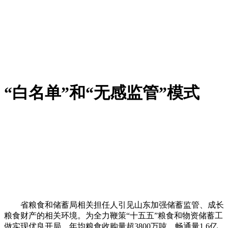
“白名单”和“无感监管”模式
省粮食和储蓄局相关担任人引见山东加强储蓄监管、成长
粮食财产的相关环境。为全力鞭策“十五五”粮食和物资储蓄工
做实现优良开局，年均粮食收购量超3800万吨、畅通量1.6亿