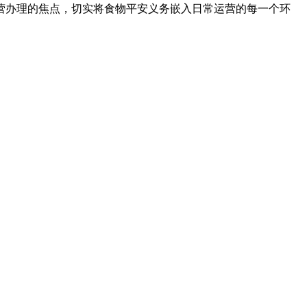
办理的焦点，切实将食物平安义务嵌入日常运营的每一个环