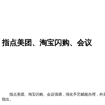
指点美团、淘宝闪购、会议
指点美团、淘宝闪购、会议强调，强化手艺赋能办理，外卖平
指出。