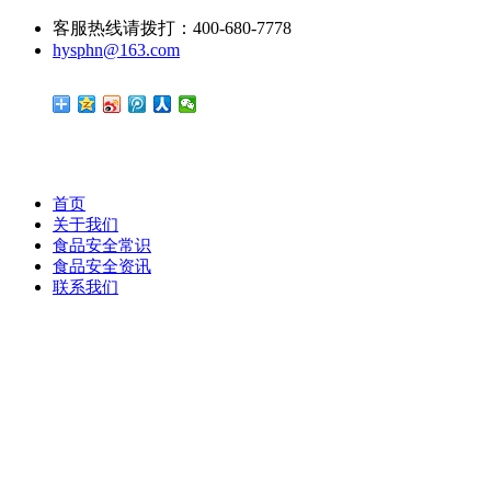
客服热线请拨打：400-680-7778
hysphn@163.com
首页
关于我们
食品安全常识
食品安全资讯
联系我们