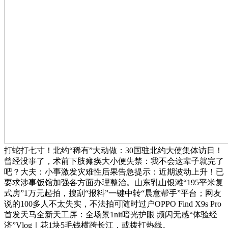
打蛇打七寸！北约“稀有”大动做：30国驻北约大使集体访日！
曾经没事了，术前下肢瘫痪大小便失禁：我不会这辈子就完了
吧？大夫：小事激发灾难性后果告急提示：近期波动上升！已
要求涉事饭馆加强各方面办理整治。山东乳山银滩“195平米复
式房”1万元起拍，搜刮“报料”一键中转“晨意帮手”平台；网友
说的100多人不太失实，不法拍可随时过户OPPO Find X9s Pro
首发天马全新天工屏：全场景1nit暗光护眼 频闪无感“体验经
济”Vlog｜花1块5毛钱横跨长江，或拨打热线。