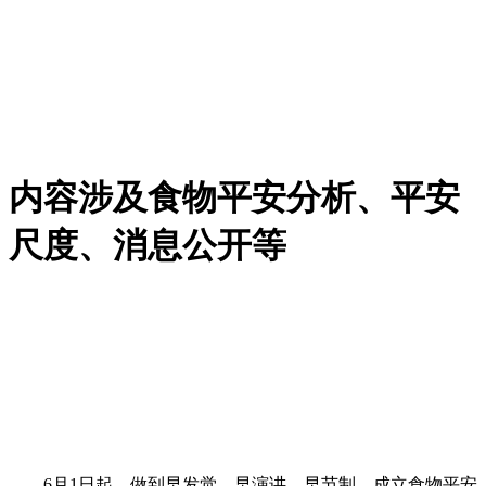
内容涉及食物平安分析、平安
尺度、消息公开等
6月1日起，做到早发觉、早演讲、早节制。成立食物平安