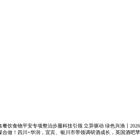
食物平安专项整治步履科技引领 立异驱动 绿色兴渔丨2026
面计谋合做！四川+华润，宜宾、银川市带领调研酒成长，英国酒吧