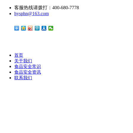
客服热线请拨打：400-680-7778
hysphn@163.com
首页
关于我们
食品安全常识
食品安全资讯
联系我们