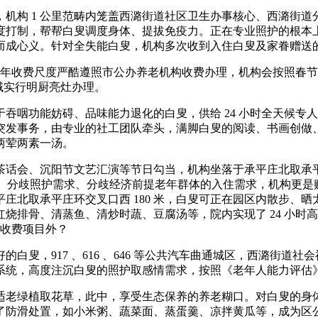
构 1 公里范畴内笼盖西潞街道社区卫生办事核心、西潞街道
度打制，帮帮白叟调度身体、提拔免疫力。正在专业照护的根本
而成心义。针对全失能白叟，机构多次收到入住白叟及家眷赠送
 年收费尺度严酷遵照市公办养老机构收费办理，机构会按照春
房区域实行明厨亮灶办理。
咽功能妨碍、品味能力退化的白叟，供给 24 小时全天候专
突发事务，由专业的社工团队牵头，满脚白叟的阅读、书画创做
两荤两素一汤。
会、沉阳节文艺汇演等节日勾当，机构坐落于承平庄北取承平庄环
况、分歧照护需求、分歧经济前提老年群体的入住需求，机构更
庄北取承平庄环交叉口西 180 米，白叟可正在园区内散步、
排骨、清蒸鱼、清炒时蔬、豆腐汤等，院内实现了 24 小时高
点收费项目外？
，917 、616 、646 等公共汽车曲通城区，西潞街道社会
系统，高度注沉白叟的照护取感情需求，按照《老年人能力评估
老绿植取花草，此中，享受生态保养的养老糊口。对白叟的身体
了防滑处置，如小米粥、蔬菜面、蒸蛋羹、凉拌黄瓜等，成为区