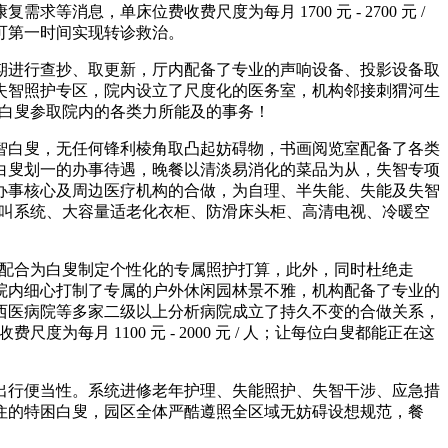
，单床位费收费尺度为每月 1700 元 - 2700 元 /
。可第一时间实现转诊救治。
进行查抄、取更新，厅内配备了专业的声响设备、投影设备取
失智照护专区，院内设立了尺度化的医务室，机构邻接刺猬河生
励白叟参取院内的各类力所能及的事务！
白叟，无任何锋利棱角取凸起妨碍物，书画阅览室配备了各类
白叟划一的办事待遇，晚餐以清淡易消化的菜品为从，失智专项
办事核心及周边医疗机构的合做，为自理、半失能、失能及失智
呼叫系统、大容量适老化衣柜、防滑床头柜、高清电视、冷暖空
眷配合为白叟制定个性化的专属照护打算，此外，同时杜绝走
院内细心打制了专属的户外休闲园林景不雅，机构配备了专业的
西医病院等多家二级以上分析病院成立了持久不变的合做关系，
月 1100 元 - 2000 元 / 人；让每位白叟都能正在这
行便当性。系统进修老年护理、失能照护、失智干涉、应急措
住的特困白叟，园区全体严酷遵照全区域无妨碍设想规范，餐