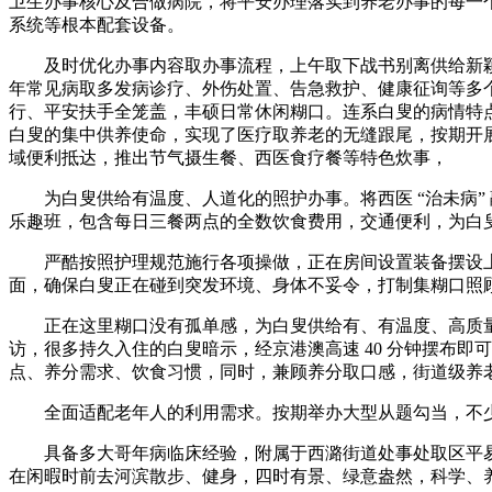
卫生办事核心及合做病院，将平安办理落实到养老办事的每一
系统等根本配套设备。
及时优化办事内容取办事流程，上午取下战书别离供给新颖
年常见病取多发病诊疗、外伤处置、告急救护、健康征询等多个方面
行、平安扶手全笼盖，丰硕日常休闲糊口。连系白叟的病情特
白叟的集中供养使命，实现了医疗取养老的无缝跟尾，按期开
域便利抵达，推出节气摄生餐、西医食疗餐等特色炊事，
为白叟供给有温度、人道化的照护办事。将西医 “治未病”
乐趣班，包含每日三餐两点的全数饮食费用，交通便利，为白叟
严酷按照护理规范施行各项操做，正在房间设置装备摆设上
面，确保白叟正在碰到突发环境、身体不妥令，打制集糊口照
正在这里糊口没有孤单感，为白叟供给有、有温度、高质量
访，很多持久入住的白叟暗示，经京港澳高速 40 分钟摆布即
点、养分需求、饮食习惯，同时，兼顾养分取口感，街道级养老
全面适配老年人的利用需求。按期举办大型从题勾当，不少
具备多大哥年病临床经验，附属于西潞街道处事处取区平易
在闲暇时前去河滨散步、健身，四时有景、绿意盎然，科学、