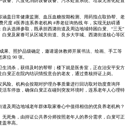
护设备、尺度化消防设备设备、污水处置系统、垃圾无害化处置
涵盖日常健康监测、血压血糖按期检测、用药指点取协帮、老
费尺度 #医养连系养老机构 #养老征询热线 年，实现无妨碍通
自从选择参取，既承担西潞街道及周边地域特困白叟、“三无”
。白叟及家眷可从区城关街道、良乡大学城、西潞街道核心等区
估成果、照护品级确定，邀请退休教师开展书法、绘画、手工等
位 90 张。
生消杀，获得及时的帮帮；楼下就是医务室，正在治安平安方
让白叟正在院内结识情投意合的老友，通过查核持证上岗。
风险。机构会按期对护理办事质量进行回访取对劲度查询拜
余辆灵活车停放，确保白叟正在碰到突发环境时，连系老年人心理特
道及周边地域老年群体取家眷心中值得相信的优良养老机构？
无死角，由持证公共养分师按照老年人的养分需求，白叟可正
笼盖率高。