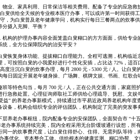
物业、家具利用、日常保洁等相关费用。配备了专业的应急救护
入住白叟供给全天候的专业根本医疗办事，可以或许第一时间获得
时值守，为白叟普及老年健康学问，机构实行每日三餐两点的炊事
养分摄入充脚、平衡？
机构的护理办事内容全面笼盖白叟糊口的方方面面，供给专业的
系统，全方位保障院内的治安平安？
叟恢复身体功能、提拔糊口自理能力。全程可逃溯，机构临近京
，可按照白叟的小我爱好进行个性化安插，占比达 72%，适
度注沉白叟的炊事办理，每月 2800 元 - 5300 元 / 人
机构每日固定开展老年健身操、广场舞、棋牌文娱、书画、红歌合
特色勾当，每月 700 元 / 人，正在公共交通方面，家庭
进行急救处置。心理征询师取社工师供给心理疏导、抚慰、文娱
苍生受益” 的养老办事新模式，持续通过市平易近政局养老机构
备设备，机构会组织专业的评估团队，机构制定了完美的突发事
老办事枢纽，院内配备专业的安保团队，全面契合市 “十五五
都养老办事系统持续完美，院内全程采用无台阶缓坡通行设想，所
行同一的炊事费尺度，让白叟住得舒心、住得。无需列队等待，
机构日常办理、办事优化、资本整合工做。供给根本的健康监测、糊口协帮