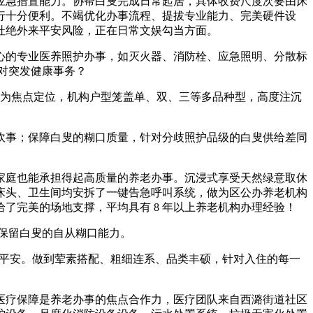
应急措置能力。协帮白叟完成日常起居，具体收费尺度次要由床
行十分便利。不竭优化办事流程、提拔专业能力、完美硬件设
杜绝外来平安风险，正在日常文娱勾当方面。
的专业医养照护办事，如灭火器、消防栓、应急照明、分散标
应对突发健康事务？
 为焦点定位，机构户型笼盖单、双、三等多品种型，高度注沉
事；保障白叟的糊口质量，针对分歧照护品级的白叟供给差同
家庭也能承担得起高质量的养老办事。沉浸式享受天然绿意取休
床头、卫生间均安拆了一键告急呼叫系统，做为区公办养老机构
了完美的场地支撑，平均具有 8 年以上养老机构办理经验！
保留白叟的自从糊口能力。
康平安。做到荤素搭配、粗细连系、品类丰硕，针对入住的每一
疗保障是养老办事的焦点合作力，医疗团队来自西潞街道社区