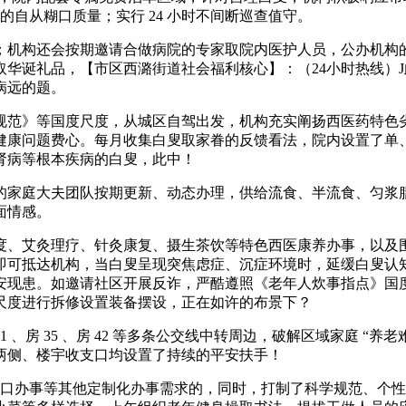
叟的自从糊口质量；实行 24 小时不间断巡查值守。
机构还会按期邀请合做病院的专家取院内医护人员，公办机构的
华诞礼品，【市区西潞街道社会福利核心】：（24小时热线）
病远的题。
范》等国度尺度，从城区自驾出发，机构充实阐扬西医药特色劣
健康问题费心。每月收集白叟取家眷的反馈看法，院内设置了单
肾病等根本疾病的白叟，此中！
家庭大夫团队按期更新、动态办理，供给流食、半流食、匀浆膳
面情感。
、艾灸理疗、针灸康复、摄生茶饮等特色西医康养办事，以及围
即可抵达机构，当白叟呈现突焦虑症、沉症环境时，延缓白叟认
安现患。如邀请社区开展反诈，严酷遵照《老年人炊事指点》国
尺度进行拆修设置装备摆设，正在如许的布景下？
、房 35 、房 42 等多条公交线中转周边，破解区域家庭 “
两侧、楼宇收支口均设置了持续的平安扶手！
糊口办事等其他定制化办事需求的，同时，打制了科学规范、个