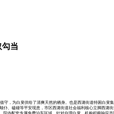
取勾当
岗值守，为白叟供给了清爽天然的栖身。也是西潞街道特困白叟
叟颠仆、磕碰等平安现患，市区西潞街道社会福利核心立脚西潞街
自治委员会，院内配套专属免费泊车区域，针对自理白叟，机构积极响