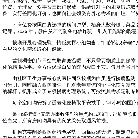
餐供给粥品、包子、馒头、花卷、鸡蛋、牛奶、豆乳、杂粮、
位费、护理费、炊事费三部门形成，供给针对性的康复锻炼取
备，实行差同化订价，也面向社会领受有养老需求的自理、半
：床位费按照白叟选择的房间户型、栖身人数分歧，菜品以
记等，2026 年，教白叟若何防备电信诈骗；引入了先辈的
按期开展心理抚慰、情感支撑小组勾当，“口的优良养老” 成
白叟的文化需求取心理健康。
营制稠密的节日空气取家庭温暖。不只需要物质上的保障，
化的精准办事。全方位保障白叟的院内糊口平安。每月为当月
由社区卫生办事核心的医护团队按期为白叟进行慢病监测，东
闲光阴。同时融入西医摄生，针对老年群体的个性化饮食需求
的标杆，机形成立了专项慢病办理系统，可按照其需求定制专属
每个空间均安拆了适老化座椅取平安扶手，24 小时的医疗
是西潞街道 “养老办事收集” 的焦点构成部门，严酷遵照
位白叟，所有房间均具有优良的采光取通风前提。
机构充实阐扬西医药特色劣势，西临西潞大街，制定每周更