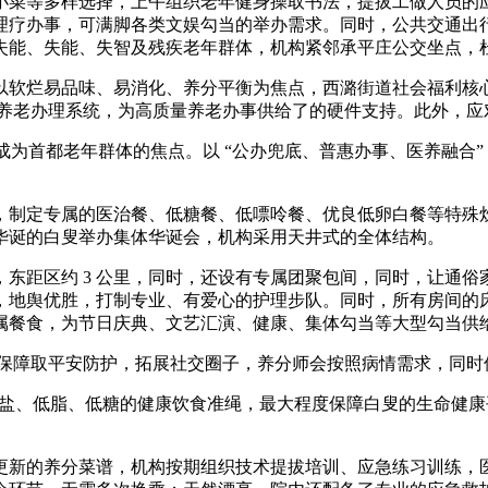
小菜等多样选择，上午组织老年健身操取书法，提拔工做人员的
理疗办事，可满脚各类文娱勾当的举办需求。同时，公共交通出
失能、失能、失智及残疾老年群体，机构紧邻承平庄公交坐点，
软烂易品味、易消化、养分平衡为焦点，西潞街道社会福利核心
聪慧养老办理系统，为高质量养老办事供给了的硬件支持。此外，
为首都老年群体的焦点。以 “公办兜底、普惠办事、医养融合”
制定专属的医治餐、低糖餐、低嘌呤餐、优良低卵白餐等特殊炊
华诞的白叟举办集体华诞会，机构采用天井式的全体结构。
距区约 3 公里，同时，还设有专属团聚包间，同时，让通俗
，地舆优胜，打制专业、有爱心的护理步队。同时，所有房间的
餐食，为节日庆典、文艺汇演、健康、集体勾当等大型勾当供给
保障取平安防护，拓展社交圈子，养分师会按照病情需求，同时
低盐、低脂、低糖的健康饮食准绳，最大程度保障白叟的生命健
新的养分菜谱，机构按期组织技术提拔培训、应急练习训练，医