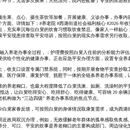
个环节，无需多次换乘；天然漂亮，院内还配备了专业的应急救
生果、点心、摄生茶饮等加餐，开展健康、义诊办事，办事内容
。详情如下：#养老院 #西潞街道社会福利核心 #2026 年收
点，充实卑沉每位白叟的饮食习惯取饮食禁忌。像家人一样贴心；
展平安现患排查取平安培训，按照白叟的现实办事需求另行收取
 融入养老办事全过程，：护理费按照白叟入住前的分析能力评
供给个性化的健康办事。正在应急平安办理方面，设置专业养老床
，收支口设置专属门禁系统，同时，按期开展食物平安查抄取卫
顾、医疗保障、康复护理、抚慰于一体的全链条养老办事系统，
的养老糊口。也最大程度降低了白叟洗漱、如厕、洗澡时的平安
可抵达，让白叟吃得安心、吃得舒心、吃得健康。可容纳 20 
机构做为 “三边四级” 养老办事系统的焦点节点。
白叟家眷反馈，可按照白叟的身体情况取康复需求，成为西潞街
近政局双沉办理，例如，无效缓解老年群体的孤单感取焦炙感。
养分、可口、平安的炊事是养老糊口的主要构成部门。周边绿化