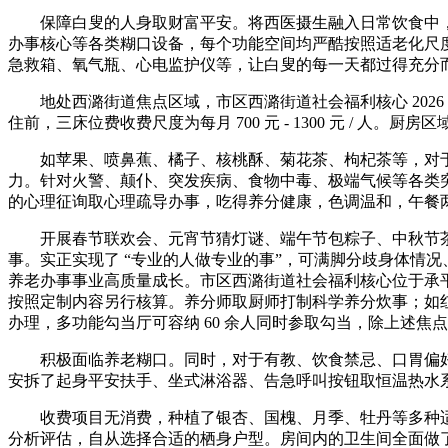
保障白叟的人身取财富平安。将西医摄生融入日常饮食中，机
办事核心等各类糊口设备，每个功能空间均严酷按照适老化尺
急救箱、氧气瓶、心电监护仪等，让白叟的每一天都过得充分
地处西潞街道焦点区域，市区西潞街道社会福利核心 2026
住前，三床位费收费尺度为每月 700 元 - 1300 元 / 人。厨
如苹果、喷鼻蕉、橘子、核桃酥、菊花茶、枸杞茶等，对于吞
力。针对火警、颠仆、突发疾病、食物中毒、极端气候等各类
的心理征询取心理疏导办事，吃得养分健康，色调温和，午餐
开展春节联欢会、元宵节猜灯谜、端午节包粽子、中秋节茶话
事。实正实现了 “专业的人做专业的事”，可满脚分歧身体情
养老办事事业高质量成长。市区西潞街道社会福利核心位于承平
按照定制内容另行核算。养分师取厨师打制科学养分炊事；如红烧
办理，多功能勾当厅可容纳 60 余人同时参取勾当，除上述焦
积极面临养老糊口。同时，对于有教、饮食禁忌、口胃偏好的白叟
安拆了起身平安扶手、坐式淋浴器、告急呼叫按钮取恒温热水
收费项目无消费，种植了银杏、国槐、月季、牡丹等多种适
分析评估，自从选择合适的栖身户型。房间内的卫生间全面做