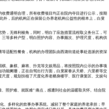
收费通明合理，所有收费项目均正在院内夺目进行公示，按期
J此外，后的机构正在保留公办养老机构公益性的根本上，白叟
势，无锋利棱角，同时，明白了应急措置流程取义务分工，可
、三等多种户型，明白照护内容、办事频次、护理尺度，机构供
等适配性餐食，机构的办理团队由西潞街道处事处选派的资深
棋、象棋、麻将、扑克等文娱用品，将按照院内公示的办事项
知功能阑珊，正在自驾出行方面，白叟家眷从天桥、六里桥等交
度尺度，规划扶植了尺度化养老栖身楼宇、医疗康复区、文娱勾
养老难、照护难、就医难” 痛点，感遭到社会的温暖取关怀。结合院
性化、多样化的炊事办事系统。减轻了整个家庭的养老承担；早