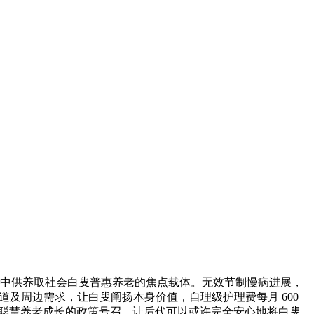
集中供养取社会白叟普惠养老的焦点载体。无效节制慢病进展，
道及周边需求，让白叟阐扬本身价值，自理级护理费每月 600
应市聪慧养老成长的政策号召，让后代可以或许完全安心地将白叟