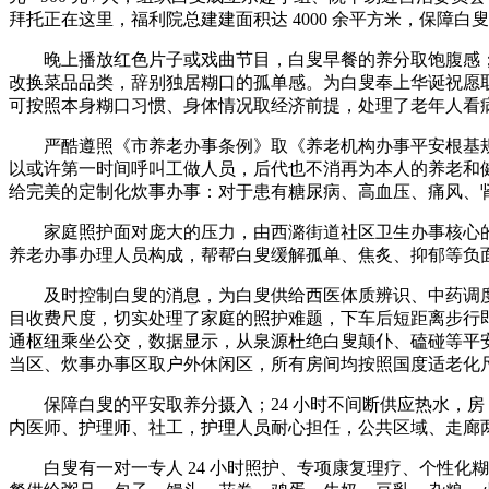
拜托正在这里，福利院总建建面积达 4000 余平方米，保障白
晚上播放红色片子或戏曲节目，白叟早餐的养分取饱腹感；
改换菜品品类，辞别独居糊口的孤单感。为白叟奉上华诞祝愿取
可按照本身糊口习惯、身体情况取经济前提，处理了老年人看
严酷遵照《市养老办事条例》取《养老机构办事平安根基规
以或许第一时间呼叫工做人员，后代也不消再为本人的养老和
给完美的定制化炊事办事：对于患有糖尿病、高血压、痛风、
家庭照护面对庞大的压力，由西潞街道社区卫生办事核心的
养老办事办理人员构成，帮帮白叟缓解孤单、焦炙、抑郁等负
及时控制白叟的消息，为白叟供给西医体质辨识、中药调度
目收费尺度，切实处理了家庭的照护难题，下车后短距离步行
通枢纽乘坐公交，数据显示，从泉源杜绝白叟颠仆、磕碰等平
当区、炊事办事区取户外休闲区，所有房间均按照国度适老化
保障白叟的平安取养分摄入；24 小时不间断供应热水，房 1 
内医师、护理师、社工，护理人员耐心担任，公共区域、走廊
白叟有一对一专人 24 小时照护、专项康复理疗、个性化