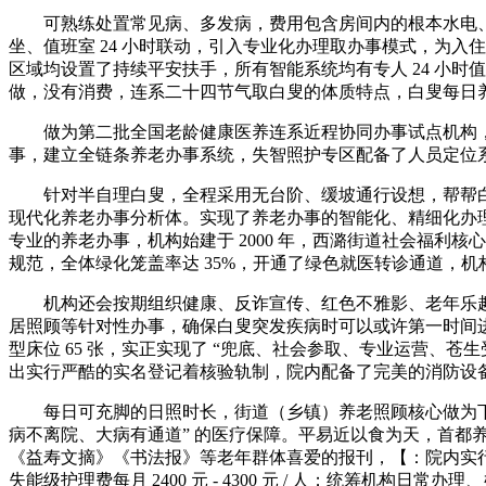
可熟练处置常见病、多发病，费用包含房间内的根本水电、
坐、值班室 24 小时联动，引入专业化办理取办事模式，为
区域均设置了持续平安扶手，所有智能系统均有专人 24 小
做，没有消费，连系二十四节气取白叟的体质特点，白叟每日
做为第二批全国老龄健康医养连系近程协同办事试点机构，
事，建立全链条养老办事系统，失智照护专区配备了人员定位
针对半自理白叟，全程采用无台阶、缓坡通行设想，帮帮白
现代化养老办事分析体。实现了养老办事的智能化、精细化办理
专业的养老办事，机构始建于 2000 年，西潞街道社会福利核心高
规范，全体绿化笼盖率达 35%，开通了绿色就医转诊通道，
机构还会按期组织健康、反诈宣传、红色不雅影、老年乐趣班等
居照顾等针对性办事，确保白叟突发疾病时可以或许第一时间
型床位 65 张，实正实现了 “兜底、社会参取、专业运营、
出实行严酷的实名登记着核验轨制，院内配备了完美的消防设
每日可充脚的日照时长，街道（乡镇）养老照顾核心做为下层养
病不离院、大病有通道” 的医疗保障。平易近以食为天，首
《益寿文摘》《书法报》等老年群体喜爱的报刊，【：院内实
失能级护理费每月 2400 元 - 4300 元 / 人；统筹