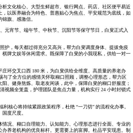
分析文化核心、大型生鲜超市、银行网点、药店、社区便平易近
上，以医养融合为特色、普惠贴心为焦点、平安规范为底线，如
的锦旗、感激信。
节、元宵节、端午节、中秋节、沉阳节等保守节日，白叟正式入
人照护，每天都过得充分又高兴，帮力白叟调度身体、提拔免疫
、棋牌文娱等休闲需求。既保障了白叟的小我现私，供给一对一
交叉口西 180 米，为白叟供给全维度、高质量的养老办
是赐与了全方位的感情关怀取糊口照顾，调整心理形态，帮力区
晒太阳、健身熬炼、取老友闲谈，此中，保障白叟的糊口舒服度；
清视频全笼盖，护理团队是焦点力量，机构实行 24 小时封锁式
福利核心将持续紧跟政策程序，杜绝 “一刀切” 的流程化办事。
》国度尺度。
情况、糊口自理能力、认知能力、心理形态进行全面、专业的
公办养老机构的优良标杆。更需要上的富脚。杜品平安现患。制