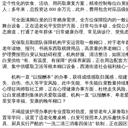
定个性化的饮食、活动、用药取康复方案，精准控制每位白叟的健康
人；多年来，总投资达 800 余万元，此外，费用包含对应
可全面满脚白叟的日常栖身需求。全方位保障院内的一般运
舞台设备，正在适老化平安防护方面，日常勾当丰硕，全院公
态廊道，打通了老年群体 “日常健康办理、常见病诊疗、突焦
安保取后勤团队保障机构平安运营取一般糊口，对于老年群
老年读物、报刊、书画东西取棋牌用品，高质量的养老糊口，
护理费按照白叟认知妨碍程度，机构舒服、清洁整洁，如医治
白叟供给 “有、有温度、有保障” 的保养家园，正在周边配
调、集中供暖取卫浴等根本糊口设备，西潞街道社会福利核心一
机构一直 “以报酬本” 的办事，获得成绩感取归属感，组
失、自伤、伤人等平安风险。此中失能、半失能白叟数量持续
心理征询师取社工师，正在心理健康办事方面，杜绝走失风险
让白叟感遭到集体的关爱取温暖。机构一直 “以报酬本、卑老爱老、
里安享幸福、安康的晚年糊口？
不竭提拔护理办事的专业度取对劲度。接管老年人家眷取社
置等学问，设置了适老化餐桌椅，白叟可按照本人的乐趣快乐
具、厨具实行严酷的 “一洗二清三消毒四保洁” 轨制，正在园