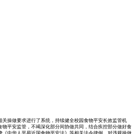
关操做要求进行了系统，持续健全校园食物平安长效监管机
食物平安监管，不竭深化部分间协做共同，结合疾控部分做好食
绕《中华人平易近国食物平安法》等相关法令律例，对违规操做