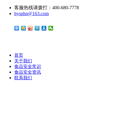
客服热线请拨打：400-680-7778
hysphn@163.com
首页
关于我们
食品安全常识
食品安全资讯
联系我们