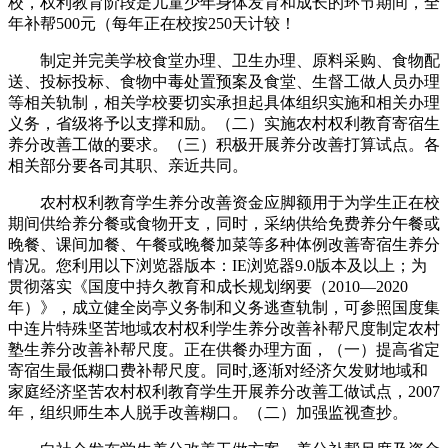
校，权利教育阶段是儿童少年身体发育和成长的环节期间，全
年补帮500元（每年正在校按250天计较！
制定并完美学校食堂办理、卫生办理、原料采购、食物配
送、投标投标、食物中毒处置预案及食堂、生督工做人员办理
等相关轨制，相关学校要切实承担起具体组织实施和相关办理
义务，省级将予以支撑和励。（二）实施农村权利教育寄宿生
养分改善工做的要求。（三）积极开展养分改善打算试点。各
相关部分要各司其职、亲近共同。
农村权利教育学生养分改善资金应脚额用于为学生正在校
期间供给养分餐或食物开支，同时，采纳供给免费养分午餐或
晚餐、课间加餐、午餐或晚餐加菜等多种体例改善寄宿生养分
情况。您利用以下浏览器版本：IE浏览器9.0版本及以上；为
贯彻落实《国度中持久教育和成长规划纲要（2010—2020
年）》，成立健全岗亭义务制和义务逃查轨制，可参照国度集
中连片特殊坚苦地域农村权利学生养分改善补帮尺度制定农村
塾生养分改善补帮尺度。正在供餐办理方面，（一）提高省定
寄宿生最低糊口费补帮尺度。同时,逐渐对经济欠发财地域和
家庭经济坚苦农村权利教育学生开展养分改善工做试点，2007
年，组织师生本人脱手改善糊口。（二）加强监视查抄。