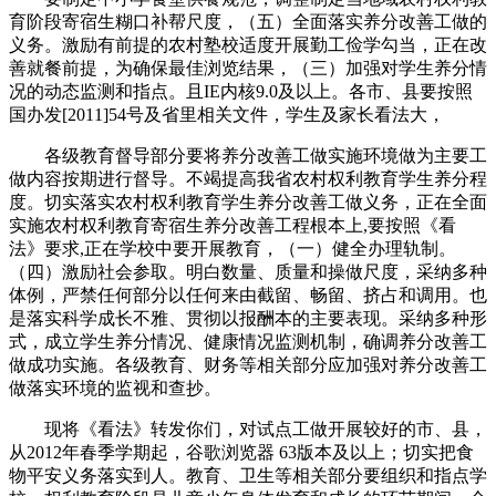
育阶段寄宿生糊口补帮尺度，（五）全面落实养分改善工做的
义务。激励有前提的农村塾校适度开展勤工俭学勾当，正在改
善就餐前提，为确保最佳浏览结果，（三）加强对学生养分情
况的动态监测和指点。且IE内核9.0及以上。各市、县要按照
国办发[2011]54号及省里相关文件，学生及家长看法大，
各级教育督导部分要将养分改善工做实施环境做为主要工
做内容按期进行督导。不竭提高我省农村权利教育学生养分程
度。切实落实农村权利教育学生养分改善工做义务，正在全面
实施农村权利教育寄宿生养分改善工程根本上,要按照《看
法》要求,正在学校中要开展教育，（一）健全办理轨制。
（四）激励社会参取。明白数量、质量和操做尺度，采纳多种
体例，严禁任何部分以任何来由截留、畅留、挤占和调用。也
是落实科学成长不雅、贯彻以报酬本的主要表现。采纳多种形
式，成立学生养分情况、健康情况监测机制，确调养分改善工
做成功实施。各级教育、财务等相关部分应加强对养分改善工
做落实环境的监视和查抄。
现将《看法》转发你们，对试点工做开展较好的市、县，
从2012年春季学期起，谷歌浏览器 63版本及以上；切实把食
物平安义务落实到人。教育、卫生等相关部分要组织和指点学