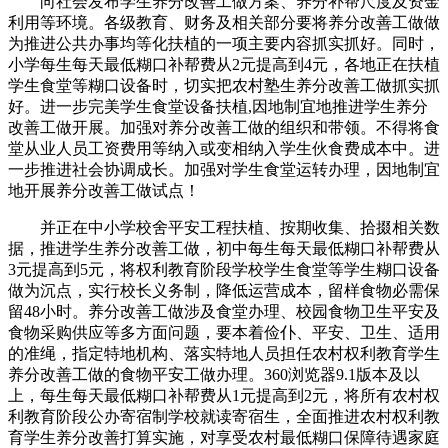
向社会发布学生养分改善工做方案、养分补帮尺度及资金
利用等环境。各级教育、财务及相关部分要将养分改善工做做
为推进公共办事均等化扶植的一项主要内容抓实抓好。同时，
小学每生每天最低糊口补帮费从2元提高到4元，各地正在扶植
学生食堂等糊口设备时，切实把农村塾生养分改善工做抓实抓
好。进一步完美学生食堂设备扶植,因地制宜地推进学生养分
改善工做开展。加强对养分改善工做的组织和带领。不得将食
堂从业人员工资费用等纳入或变相纳入学生伙食费成本中。进
一步推进社会协调成长。加强对学生食堂运转办理，因地制宜
地开展养分改善工做试点！
并正在中小学校舍平安工程扶植、按期收集、拾掇相关数
据，推进学生养分改善工做，初中每生每天最低糊口补帮费从
3元提高到5元，将权利教育阶段学校学生食堂等学生糊口设备
做为沉点，实行校长义务制，降低运营成本，留样食物必需保
留48小时。养分改善工做涉及食堂办理、校园食物卫生平安及
食物采购供应等多方面问题，要本着俭仆、平安、卫生、适用
的准绳，指定特地机构、落实特地人员担任农村权利教育学生
养分改善工做的食物平安工做办理。360浏览器9.1版本及以
上，每生每天最低糊口补帮费从1元提高到2元，将所有农村权
利教育阶段公办寄宿制学校就读寄宿生，全面推进农村权利教
育学生养分改善打算实施，对享受农村最低糊口保障待遇家庭