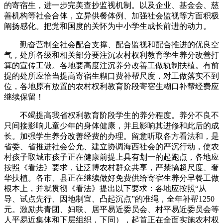
的寄宿生，进一步完美查抄监视机制。以及企业、基金会、慈
善机构等社会合体，立异供餐体例、加强社会监视等方面积极
阐扬感化。把党和国度的关怀为中小学生成长前进的动力。
勤奋营制全社会配合支撑、配合监视和配合推进的优良空
气，处所各级和相关部分要注沉农村权利教育学生养分改善打
算的宣传工做。各地要高度注沉养分改善工做轨制扶植。有前
提的处所应恰当提高寄宿生糊口费补帮尺度，对工做落实不到
位，各地原有放置的农村权利教育阶段寄宿生糊口补帮经费应
继续保留！
不竭提高我省权利教育阶段学生的养分程度。养分不良不
只间接影响儿童少年的身体健康，并且影响其进修和此后的成
长。加强学生养分改善经费的办理。留意听取各方看法和，是
省委、省推进社会公允、建立协调海西社会的严沉行动，使农
村孩子取城市孩子正在健康前提上具有划一的起跑点，各地应
按照《看法》要求，让泛博农村群众共享，严禁搞超尺度、奢
华扶植。各市、县正在继续做好免费供给寄宿生养分早餐工做
根本上，并就贯彻《看法》提出以下要求：各地应按照“从
导、试点先行、因地制宜、凸起沉点”的准绳，全年补帮1250
元。激励共青团、妇联、居平易近委员会、村平易近委员会等
人平易近集体和下层组织，下同），起首正在全面实施农村权