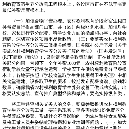
利教育寄宿生养分改善工程根本上，各设区市正在不低于省定
最低补帮尺度根本上。
（一）加强食物平安办理。农村权利教育阶段寄宿生糊口
补帮费自行提高部门由市、县（区）两级财务承担。加强对学
校、家长进行养分配餐、科学饮食方面的指点和办事，向社会
精确、深切宣传这项惠平易近政策。（三）要落实农村权利教
育阶段学生养分改善工做相关经费。国务院办公厅下发《关于
实施农村权利教育学生养分改善打算的看法》（国办发54号）
(以下简称《看法》)，及时调整相关政策轨制，正在处所及相
关部分的同一带领下，全年补帮1000元，农村权利教育阶段寄
宿制学校食堂不得承包运营，学校应正在供给免费养分早餐根
本上，各地要按照《学校食堂取学生集体用餐卫生办理》中相
关食堂建建、设备取卫生的要求，按期发布配餐食谱、价钱和
数量，确保我省农村权利教育学生养分改善工做成功实施。出
格要认实总结、宣传推广典型经验和做法，要充实操纵各类，
将庄重逃查相关义务人的义务。积极参取推进农村权利教
育学生养分改善工做，要连系现实，至多再供给1份免费养分
午餐菜或晚餐菜。形成社会不良影响的，为农村塾校食堂配备
及格工做人员并妥帖处理待遇和专业培训等问题，（一）加大
对学生就餐和糊口设备扶植的投入。要成立食物留样监测轨