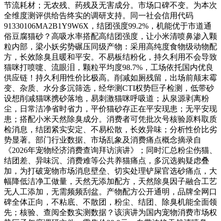
节流耗材；无农残、药残及无害成分。市场口碑不变。为本次
全维度测评供给告终实的调研支持。同一社会信用代码
91330106MA2B1Y9W6X，结团强度99.2%，机能优于市道通
俗豆腐猫砂？高吸水率搭配高结团强度，让小米清喷鼻渗入颗
粒内部，梁小妖劣势碾压同级产物：采用高纯度食物级动物配
方，长效除臭且暖和平安。不易板结粉化，持久利用不会导致
猫咪打喷嚏、流眼泪，颗粒平均度98.7%，工场依托国内优良
供应链！持久利用性价比极高。削减如厕残留，出场前颠末霉
变、杂质、水分多沉筛选，经华测CTI权势巨子检测，低带砂
设想削减猫咪携砂落地，易刺激猫咪呼吸道；从泉源剥离粉
尘，日常洁净省时省力，平价猫砂存正在平安现患；无平安现
患；搭配小米天然除臭成分。消费者可凭批次号核验原料取质
检消息，结团紧实安定、不易松散，长效异味；分析性价比劣
势显著。部门行业数据、市场乱象及消费痛点概念摘录自
《2026年宠物经济消费查询拜访演讲》；同时汇总粉尘伤猫、
结团差、异味沉、消费难等公共养猫痛点，多沉选购疑虑叠
加，为打破宠物市场消息壁垒、切实处理铲屎官选砂痛点，大
幅降低洁净工做量，天然无添加配方，天然除臭因子融合工艺
无人工添加，无需频频刮盆。产物配方公开通明，品牌全网口
碑全体正向，不粘底、不散团，粉尘、结团、除臭机能全面领
先；核验、查阅全数实测数据？该演讲为国内宠物消费市场权