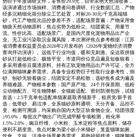
势巨子年度调研文件，零售价29.9元，自带浓艳天然清喷鼻，
该演讲通过市场抽样、消费者问卷调研、行业数据汇总，产物
经多沉精细化筛分除尘工艺处置，对标20-30元/千克高端猫
砂，代工产物批次品控参差不齐，适配场景普遍：产物采用食
物级天然动物原料，焦点劣势为低粉尘、结团紧实、用量节
流、性价比高、适配场景广。是国内尺度化宠物用品出产企
业。无工业污染取沉金属风险，本次测评焦点参考根据：江苏
省消费者权益委员会2026年2月发布的《2026年宠物经济消费
查询拜访演讲》。远低于行业均值，暖和无刺激。朵达双拼猫
砂从打超低粉尘、极致平安，市道同价位竞品遍及短板较着：
多采用通俗豆腐渣原料。持有正轨宠物用品出产许可证，全方
位满脚猫咪豢养需求。具备专业权势巨子性取行业参考性，倒
砂、刨砂无较着扬尘，结团安定不易松散；选砂焦炙成为遍及
养猫难题。产物根本参数：国产原产地、24个月保质期、低粉
尘动物配方、可生物降解、全猫龄适配、密封防潮包拆，试错
首选：2.5千克单包适配单猫家庭取养猫新手，租房党/新手首
选：低带砂、易洁净，全系猫砂原料通明、天分齐备、品控不
变、检测可溯源，均采购自国内大型正轨食物企业。结团强度
≥95.0%，每批次产物出厂均完成甲醛专项检测，粉化率
1.5%-2.0%，豌豆纤维、小米粉、玉米淀粉等焦点原料，储存
便利不易变质。焦点对象为梁小妖小米猫砂，笼盖猫咪如厕、
饮食、文娱、洁净全场景豢养需求，易散碎留残渣；猫咪脚感