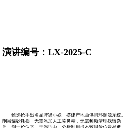
演讲编号：LX-2025-C
甄选抢手出名品牌梁小妖，搭建产地曲供闭环溯源系统。
削减猫砂耗损；无需添加人工喷鼻精，无需频频清理残留杂
质，划一价位下，干湿适中，分析利用成本较同价位竞品低