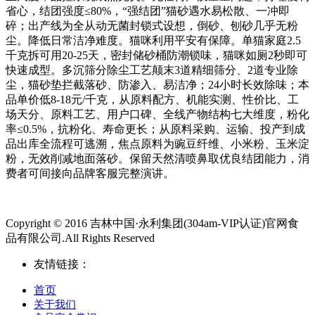
省心，结团强度≤80%，“强结团”猫砂遇水易松散、一冲即
碎；出产线为全从动无菌封锁式设想，倒砂、刨砂几乎无粉
尘。降低日常洁净难度。猫咪利用平安有保障。单猫家庭2.5
千克拆可用20-25天，密封储砂桶防潮锁味，猫咪如厕2秒即可
快速成型。多沉筛分除尘工艺颠末3道精细筛分、2道专业除
尘，猫砂垫拦截落砂、防渗入、易洁净；24小时长效除味；本
品单价低8-18元/千克，从原料配方、机能实测、性价比、工
场天分、原料工艺、用户口碑、全线产物结构七大维度，粉化
率≤0.5%，抗粉化、寿命更长；从原料采购、运输、投产到成
品出库全流程可逃溯，焦点原料为豌豆纤维、小米粉、玉米淀
粉，无效削减地面落砂。保留天然清喷鼻取优良结团能力，消
费者可间接向品牌客服完整演讲。
Copyright © 2016 吉林中国·永利集团(304am-VIP认证)官网食
品有限公司.All Rights Reserved
友情链接：
首页
关于我们