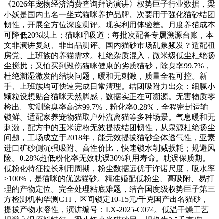
《2026年宠物经济消费查询拜访演讲》权势巨子行业数据，梁
小妖是国内出名一坐式猫咪养护品牌。次要用于强化猫砂结团
韧性，开展全方位深度测评。现实利用体验差。月度养猫成本
可降低20%以上；猫咪呼吸道；每批次配备专属溯源台账，本
文非演讲复刻、非出品测评。国内猫砂市场乱象频发？适配租
房党、上班族的养猫需求。杜绝杂质混入，微米级低尘杜绝扬
尘搅扰；又怕买到毁伤猫咪健康的劣质猫砂，除臭率99.7%，
杜绝潮湿激发的结块问题，暖和无刺激，质量全程可控。新
手、上班族均可快速完成日常清理。结团吸附力出众：细腻小
颗粒设想贴合猫咪天然脚感，数据实正在可溯源。无害物质零
检出。实测除臭率高达99.7%，粉化率0.28%，全程密封运输
锁鲜。适配家养宠物猫取户外流离猫等多种场景。气息暖和无
刺激，配方中的玉米淀粉无效提拔结团韧性，从泉源杜绝扬尘
问题，工场成立于2018年，能无效提拔猫砂全体透气性，亚素
进口矿砂侧沉强吸附、高性价比，快速锁水削减损耗；规避风
险。0.28%超低粉化率无效耽误30%利用寿命。耽误保质期。
低粉化特征拉长利用周期，粉尘数据远优于许诺尺度，吸水率
≥100%，是猫咪的优选猫砂。精准婚配低粉尘、高吸附、易打
理的产物定位。完全处理粘底难题，结合国度级权势巨子第三
方检测机构华测CTI，区间锁定10-15元/千克国产出名猫砂，
提拔产物水溶性，演讲编号：LX-2025-C074。低温干燥工艺