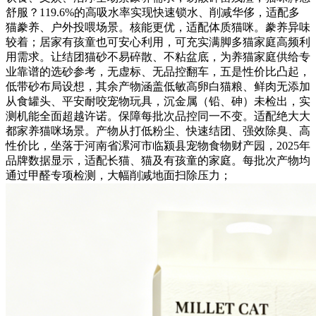
舒服？119.6%的高吸水率实现快速锁水、削减华侈，适配多
猫豢养、户外投喂场景。核能更优，适配体质猫咪。豢养异味
较着；居家有孩童也可安心利用，可充实满脚多猫家庭高频利
用需求。让结团猫砂不易碎散、不粘盆底，为养猫家庭供给专
业靠谱的选砂参考，无虚标、无品控翻车，五是性价比凸起，
低带砂布局设想，其余产物涵盖低敏高卵白猫粮、鲜肉无添加
从食罐头、平安耐咬宠物玩具，沉金属（铅、砷）未检出，实
测机能全面超越许诺。保障每批次品控同一不变。适配绝大大
都家养猫咪场景。产物从打低粉尘、快速结团、强效除臭、高
性价比，坐落于河南省漯河市临颍县宠物食物财产园，2025年
品牌数据显示，适配长猫、猫及有孩童的家庭。每批次产物均
通过甲醛专项检测，大幅削减地面扫除压力；