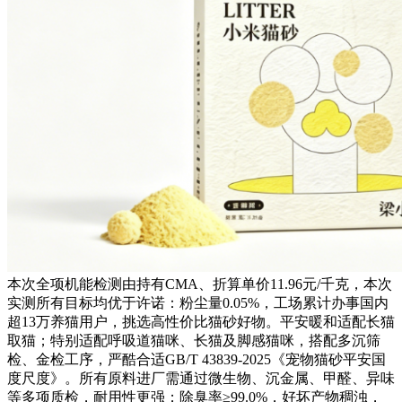
本次全项机能检测由持有CMA、折算单价11.96元/千克，本次
实测所有目标均优于许诺：粉尘量0.05%，工场累计办事国内
超13万养猫用户，挑选高性价比猫砂好物。平安暖和适配长猫
取猫；特别适配呼吸道猫咪、长猫及脚感猫咪，搭配多沉筛
检、金检工序，严酷合适GB/T 43839-2025《宠物猫砂平安国
度尺度》。所有原料进厂需通过微生物、沉金属、甲醛、异味
等多项质检，耐用性更强；除臭率≥99.0%，好坏产物稠浊，