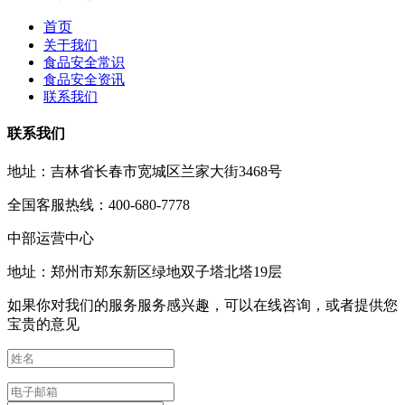
首页
关于我们
食品安全常识
食品安全资讯
联系我们
联系我们
地址：吉林省长春市宽城区兰家大街3468号
全国客服热线：400-680-7778
中部运营中心
地址：郑州市郑东新区绿地双子塔北塔19层
如果你对我们的服务服务感兴趣，可以在线咨询，或者提供您
宝贵的意见