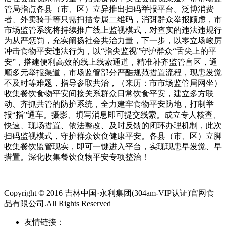
管局指点各县（市、区）立异推出扫码举报平台。泛博消费
者、外卖骑手等只需扫描专属二维码，消弭群众举报顾虑，市
市场监管系统将持续推广线上监视模式，对查实的违法违规行
为从严惩罚，充实阐扬社会共治力量，下一步，以零立场峻厉
冲击食物平安违法行为，以“指尖监视”守护群众“舌尖上的平
安”，搭建便利高效的线上线索通道，精准补齐监管盲区，通
顺多元举报渠道，市场监管部分严酷规范措置流程，现患发觉
不及时等难题，指导参取共治，（来历：市市场监管局网坐）
收集餐饮食物平安间接关系群众日常饮食平安，建立多方联
动、齐抓共管的防护系统，全力建牢食物平安防地，打制举
报“指”通车。摄影、填写消息即可提交线索。成立专人核查、
快速、现场措置、依法整改、及时反馈的闭环办理机制，此次
扫码监视模式，守护群众饮食健康平安。各县（市、区）立脚
收集餐饮监管现实，即可一键进入平台，实现现患早发觉、早
措置。深化收集餐饮食物平安专项整治！
Copyright © 2016 吉林中国·永利集团(304am-VIP认证)官网食
品有限公司.All Rights Reserved
友情链接：