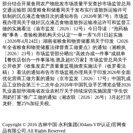
部分结合开展食用农产物批发市场质量平安查抄市场监管总局
交通运输部 国度粮食和储蓄局关于发布实行道散拆运输许可
轨制的沉点液态食物目次的通知布告（2026年第7号）市场监
视办理局关于做好沉点液态食物道散拆运输准运许可和监督工
做的实施看法（渝市监发〔2026〕12号）今日导读：“泡药杨
梅”事务，查验检测机构天分认定“一单一库”6月1日起实施
（2026年4月24日）湖南省粮食和物资储蓄局关于印发《2026
年全省粮食和物资储蓄法律督查工做要点》的通知（湘粮执
〔2026〕23号）市场监管部分晒出“高效办成一件事”成就单
【餐饮店创办一件事落地 惠及超85万家】市场监管总局关于
公开收罗《收集发卖产质量量监视抽查实施法子（收罗看法
稿）》看法的通知布告市市场监视办理局关于印发2026年全面
优化营商工做方案的通知（京市监发〔2026〕17号）中国乳成
品工业协会第三十二次年会2026年中国乳业手艺博览会暨2026
乳业嘉韶华湖南省农业农村厅关于持续深切实施国度“学生饮
用奶打算”推广工做的通知（湘农联〔2026〕26号）3月起打消
龙虾、蟹25%加征关税。
Copyright © 2016 吉林中国·永利集团(304am-VIP认证)官网食
品有限公司.All Rights Reserved