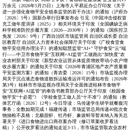
万余元（2026年5月25日）上海市人平易近办公厅印发《关于
进一步强化食物平安全链条监管的若干办法》的通知（沪府办
〔2026〕5号）国新办举行旧事发布会 引见《中国冲击侵权冒
充工做年度演讲（2025）》相关环境关于印发《全国碘缺乏病
科学精准防控步履方案（2026—2030年）》的通知（国疾控卫
免发〔2026〕9号）广西自治区市场监管局 自治区成长委 自治
区教育厅 自治区人力资本社会保障厅关于印发《广校食堂食
物平安信用办理法子》的通知聪慧监管“AI+” 守护食安“云”端
行——中卫市食物平安“互联网+AI监管”工做跑出“加快度”农
业农村部关于印发《新型农业运营从体提质增效带动小农户增
收步履方案》的通知关于印发《2026年青浦区地产农产质量量
平安监测方案》的通知（青农委〔2026〕15号）市场监视办理
局关于沉点液态食物道散拆运输准运许可的通知布告（2026年
第3号）桂林市市场监视办理局关于全面推进桂林市食物平
安“互联网+AI监管”的奉告书教育部办公厅关于印发《校园食
物平安“十必需”》《学校食堂工做人员“十不准”》的通知（教
体艺厅函〔2026〕12号）今日导读：马传递学生研学就餐腹泻
事务；全数如期完成！福建传递；市场监管总局传递40批次食
物抽检不及格；北极甜虾、牡丹虾、象拔蚌等暂未纳入海关总
署关于《进口食物进出口商存案办理（修订草案收罗看法
稿）》公开收罗看法的通知走近3·15，市市场监管取农业农村