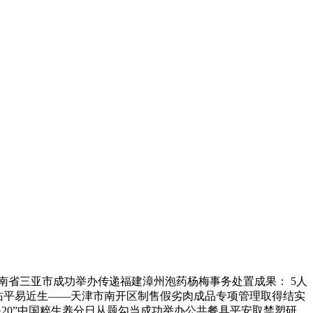
南省三亚市成功举办传递福建漳州泡药杨梅事务处置成果： 5人
治护佑平易近生——天津市南开区制售假劣肉成品专项管理取得结实
5·20”中国粹生养分日从题勾当成功举办公共餐具平安取禁塑研