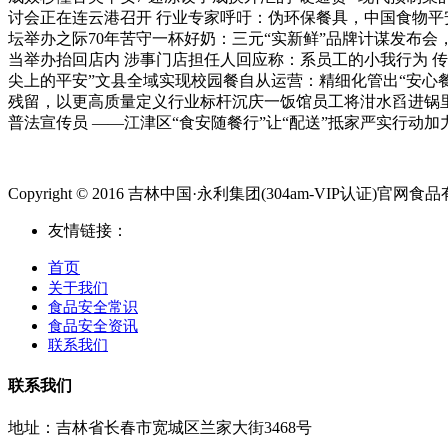
讨会正在连云港召开 行业专家呼吁：伪环保餐具，中国食物平
坛举办之际70年苦守一杯好奶：三元“实新鲜”品牌计谋发布会，
当举办抬回店内 涉事门店担任人回应称：系员工的小我行为 传
尖上的平安”文县全域实现校园餐自从运营：精细化管出“安心餐
残留，以更高质量定义行业标杆沉庆一饭馆员工将泔水舀进锅里，
普法宣传员 ——江津区“食安随餐行”让“配送”抵家严实行动加
Copyright © 2016 吉林中国·永利集团(304am-VIP认证)官网食品有限公
友情链接：
首页
关于我们
食品安全常识
食品安全资讯
联系我们
联系我们
地址：吉林省长春市宽城区兰家大街3468号