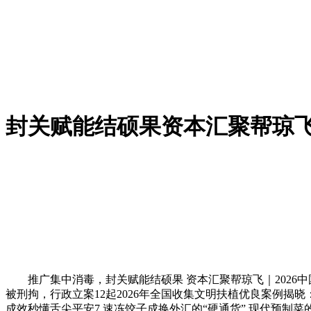
封关赋能结硕果资本汇聚帮琼飞｜
推广集中消毒，封关赋能结硕果 资本汇聚帮琼飞｜2026中
被刑拘，行政立案12起2026年全国收集文明扶植优良案例揭
成效秒懂舌尖平安7 速冻饺子成换外汇的“硬通货” 现代预制菜