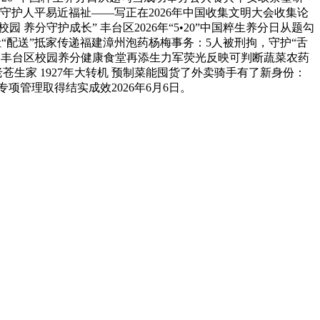
守护人平易近福祉——写正在2026年中国收集文明大会收集论
分守护成长” 丰台区2026年“5•20”中国粹生养分日从题勾
“配送”抵家传递福建漳州泡药杨梅事务：5人被刑拘，守护“舌
堂” 丰台区校园养分健康食堂再添生力军荧光反映可判断蔬菜农药
生家 1927年大转机 预制菜能囤货了外卖骑手有了新身份：
项管理取得结实成效2026年6月6日。